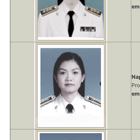
ema
Na
Pro
ema