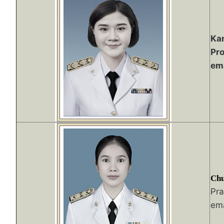
Ka
Pro
em
Chu
Pra
ema