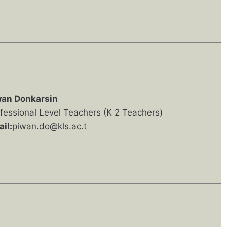
wan Donkarsin
fessional Level Teachers (K 2 Teachers)
il:
piwan.do@kls.ac.t