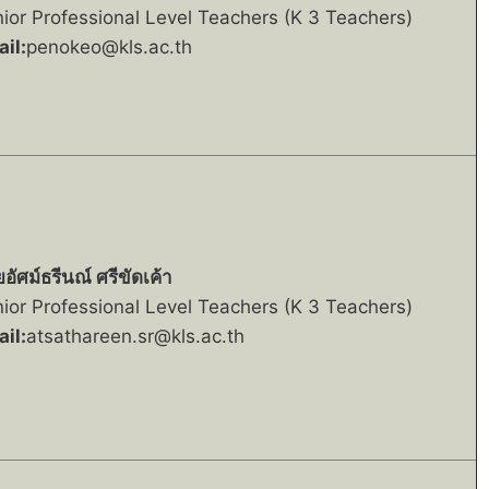
ior Professional Level Teachers (K 3 Teachers)
il:
penokeo@kls.ac.th
อัศม์ธรีนณ์ ศรีขัดเค้า
ior Professional Level Teachers (K 3 Teachers)
il:
atsathareen.sr@kls.ac.th