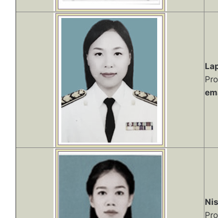
La
Pro
ema
Ni
Pro