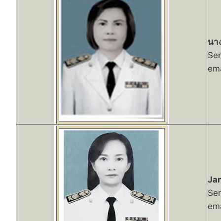
นาง
Sen
ema
Ja
Sen
ema