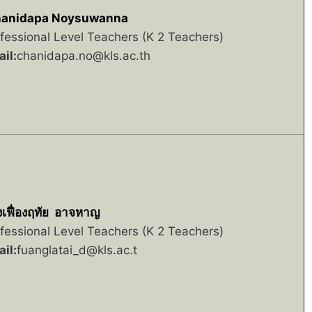
anidapa Noysuwanna
fessional Level Teachers (K 2 Teachers)
il:
chanidapa.no@kls.ac.th
เฟื่องฤทัย อาจหาญ
fessional Level Teachers (K 2 Teachers)
il:
fuanglatai_d@kls.ac.t