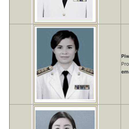
Pi
Pro
ema