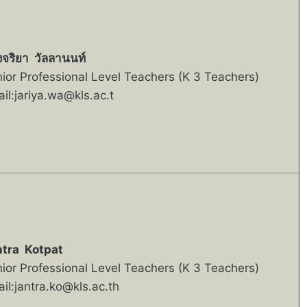
จริยา วัลลานนท์
ior Professional Level Teachers (K 3 Teachers)
il:jariya.wa@kls.ac.t
ntra Kotpat
ior Professional Level Teachers (K 3 Teachers)
il:jantra.ko@kls.ac.th