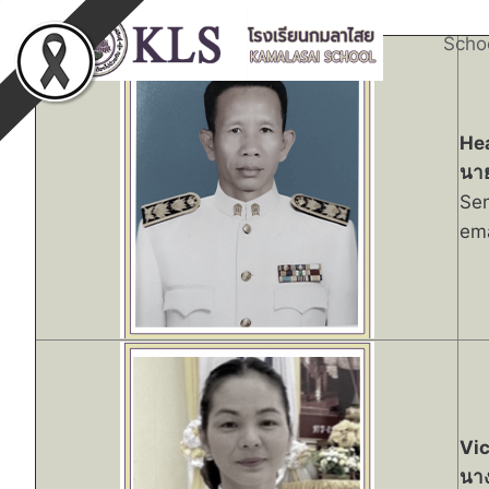
Schoo
He
นาย
Sen
ema
Vi
นาง