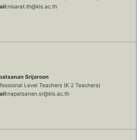
il:
nisarat.th@kls.ac.th
patsanan Srijaroon
fessional Level Teachers (K 2 Teachers)
il:
napatsanan.sr@kls.ac.th