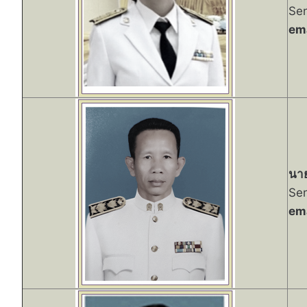
Sen
ema
นาย
Sen
ema