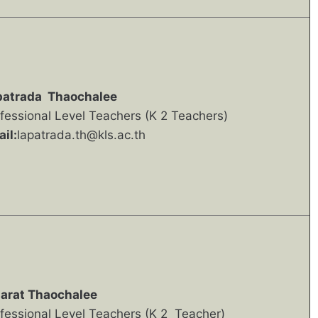
patrada
Thaochalee
fessional Level Teachers (K 2 Teachers)
il:
lapatrada.th@kls.ac.th
sarat Thaochalee
fessional Level Teachers (K 2 Teacher)