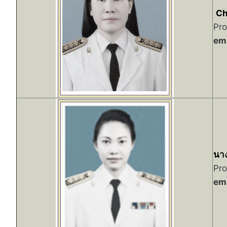
Ch
Pro
ema
นาง
Pro
ema